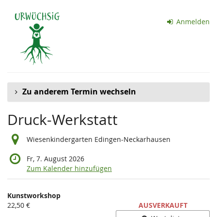
Zum
Haupt-
Anmelden
Inhalt
springen
Zu anderem Termin wechseln
Druck-Werkstatt
Wiesenkindergarten Edingen-Neckarhausen
Fr, 7. August 2026
Zum Kalender hinzufügen
Produkte
Kunstworkshop
Unkategorisierte
22,50 €
AUSVERKAUFT